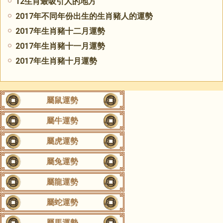
12生肖最吸引人的地方
2017年不同年份出生的生肖豬人的運勢
2017年生肖豬十二月運勢
2017年生肖豬十一月運勢
2017年生肖豬十月運勢
屬鼠運勢
屬牛運勢
屬虎運勢
屬兔運勢
屬龍運勢
屬蛇運勢
屬馬運勢