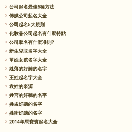
​公司起名最佳6種方法
​傳媒公司起名大全
​公司起名5大規則
​化妝品公司起名有什麼特點
​公司取名有什麼准則?
​新生兒取名字大全
​單姓女孩名字大全
​姓薄的好聽的名字
​王姓起名字大全
​袁姓的來源
​姓宮的好聽的名字
​姓孟好聽的名字
​姓衛好聽的名字
​2014年馬寶寶起名大全