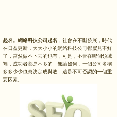
起名。網絡科技公司起名
，社會在不斷發展，時代
在日益更新，大大小小的網絡科技公司都屢見不鮮
了，當然做不下去的也有，可是，不管在哪個領域
裡，成功者都是不多的。無論如何，一個公司名稱
多多少少也會決定成與敗，這是不可否認的一個重
要因素。