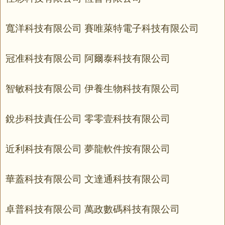
寬洋科技有限公司 賽唯萊特電子科技有限公司
冠准科技有限公司 阿爾泰科技有限公司
智敏科技有限公司 伊養生物科技有限公司
銳步科技責任公司 零零壹科技有限公司
近利科技有限公司 夢龍軟件按有限公司
華蓋科技有限公司 文達通科技有限公司
卓普科技有限公司 萬政數碼科技有限公司