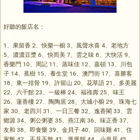
好聽的飯店名：
1、果留香 2、快樂一櫥 3、風聲水喜 4、老地方
5、濃濃豆漿 6、快而美 7、雲之味 8、大快活 9、
香樂門 10、周記 11、蒸味佳 12、嘉頓 13、川包
子 14、蕉樹 15、養生堂 16、澳門街 17、喜勝客
18、東一排骨 19、許留山 20、花草語 21、多美麗
22、六千館 23、一級棒 24、福祿壽 25、味王
26、蓮香樓 27、陶陶居 28、大城小櫥 29、珠海七
家 30、老四川 31、一日三餐 32、逸香閣 33、雲
鄉源 34、粥公粥婆 35、燕江南 36、味正香 37、
友和 38、即食樂 39、金貝子 40、回味雞 41、住
家飯 42、不見不散 43、煲煲靓 44、小泉居 45、