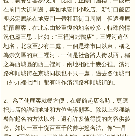
位，就餐更容易找到。比如，正陽門酒樓，一般應
在前門大街周邊，再如地安門小吃店、新街口飯店
即必定應該在地安門一帶和新街口周圍。但這裡應
提醒顧客，在北京由於重復的地名較多，特殊的情
況也應三思，比如：“三裡河烤鴨店”，三裡河這個
地名，北京至少有二處，一個是珠市口以東，稱之
為崇文區的東三裡河，一個是社會路大街以西，稱
之為西城區的西三裡河，兩地相距十幾公裡。濱河
路和順城街在京城同樣也不只一處，過去各個城門
（外九裡七門）都有叫作濱河路和順城街的。
2、為了使顧客就餐方便，在餐館起店名時，更應
把其店的詳細地址和方位告訴顧客。除以上幾種給
餐館起名的方法以外，還有許多值得提的內容供參
考。如以一至十從百至千的數字起名法。像“一晶