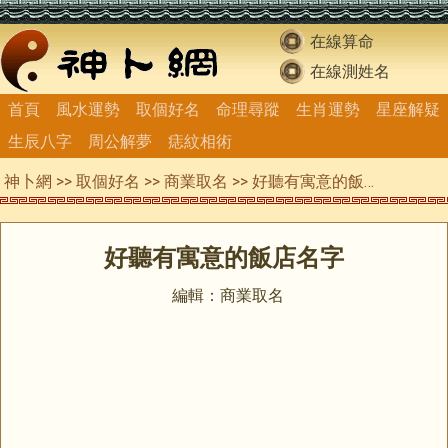
在線算命
在線測姓名
首頁
風水運勢
取個好名
命理尋蹤
生肖運勢
星座解疑
生辰八字
周公解夢
痣紋相術
神卜網
>>
取個好名
>>
商業取名
>> 好聽有寓意的飯店名字
好聽有寓意的飯店名字
編輯：商業取名