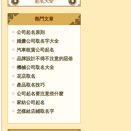
起名大全
熱門文章
公司起名原則
婚慶公司取名字大全
汽車租賃公司起名
品牌設計不得不注意的惡俗
機械公司取名大全
花店取名
產品取名技巧
公司起名要注意些什麼
家紡公司起名
怎樣給店鋪取名字