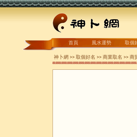
首頁
風水運勢
取個
神卜網
>>
取個好名
>>
商業取名
>> 