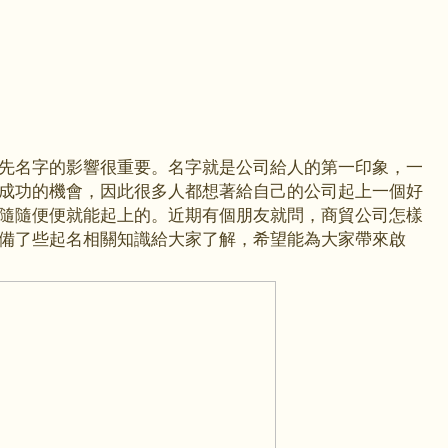
先名字的影響很重要。名字就是公司給人的第一印象，一
成功的機會，因此很多人都想著給自己的公司起上一個好
隨隨便便就能起上的。近期有個朋友就問，商貿公司怎樣
備了些起名相關知識給大家了解，希望能為大家帶來啟