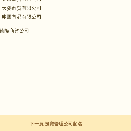
姿商貿有限公司
國貿易有限公司
隆商貿公司
下一頁:
投資管理公司起名