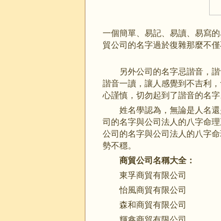
一個簡單、易記、易讀、易寫的
貿公司的名字過於復雜那麼不僅
另外公司的名字忌諧音，諧
諧音一讀，讓人感覺到不吉利，
心謹慎，切勿起到了諧音的名字
姓名學認為，無論是人名還
司的名字與公司法人的八字命理
公司的名字與公司法人的八字命
勢不穩。
商貿公司名稱大全：
東孚商貿有限公司 傑
怡風商貿有限公司 摩
森和商貿有限公司 百
輝鑫商貿有限公司 業