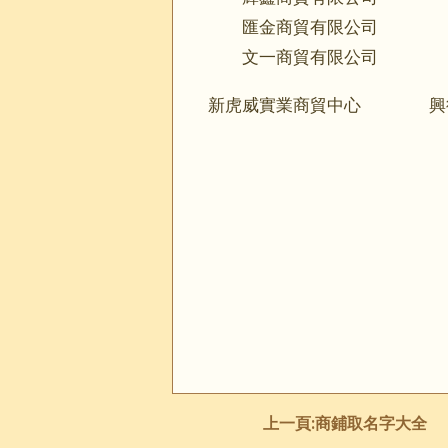
匯金商貿有限公司 天
文一商貿有限公司 庫
新虎威實業商貿中心 興德
上一頁:
商鋪取名字大全