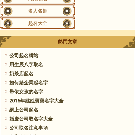
名人名師
起名大全
熱門文章
公司起名網站
用生辰八字取名
奶茶店起名
如何給企業起名字
帶依女孩的名字
2016年姚姓寶寶名字大全
網上公司起名
婚慶公司取名字大全
公司取名注意事項