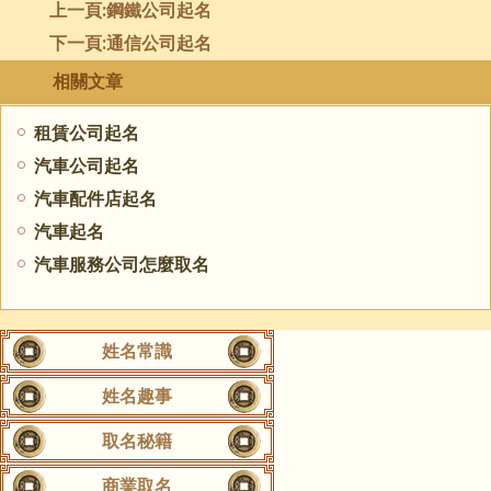
上一頁:
鋼鐵公司起名
下一頁:
通信公司起名
相關文章
租賃公司起名
汽車公司起名
汽車配件店起名
汽車起名
汽車服務公司怎麼取名
姓名常識
姓名趣事
取名秘籍
商業取名