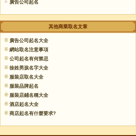
廣告公司起名
其他商業取名文章
廣告公司起名大全
網站取名注意事項
公司起名有何禁忌
徐姓男孩名字大全
服裝店取名大全
服裝品牌起名
服裝店鋪名稱大全
酒店起名大全
商店起名有什麼要求?