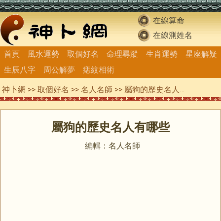
在線算命
在線測姓名
首頁
風水運勢
取個好名
命理尋蹤
生肖運勢
星座解疑
生辰八字
周公解夢
痣紋相術
神卜網
>>
取個好名
>>
名人名師
>> 屬狗的歷史名人有哪些
屬狗的歷史名人有哪些
編輯：名人名師