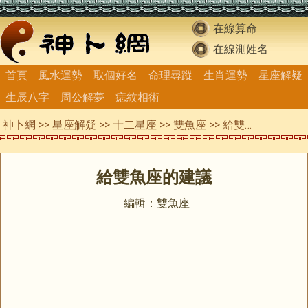
在線算命
在線測姓名
首頁
風水運勢
取個好名
命理尋蹤
生肖運勢
星座解疑
生辰八字
周公解夢
痣紋相術
神卜網
>>
星座解疑
>>
十二星座
>>
雙魚座
>> 給雙魚座的建議
給雙魚座的建議
編輯：雙魚座