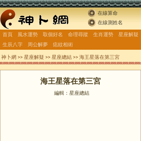
在線算命
在線測姓名
首頁
風水運勢
取個好名
命理尋蹤
生肖運勢
星座解疑
生辰八字
周公解夢
痣紋相術
神卜網
>>
星座解疑
>>
星座總結
>> 海王星落在第三宮
海王星落在第三宮
編輯：星座總結