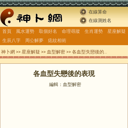
在線算命
在線測姓名
首頁
風水運勢
取個好名
命理尋蹤
生肖運勢
星座解疑
生辰八字
周公解夢
痣紋相術
神卜網
>>
星座解疑
>>
血型解密
>> 各血型失戀後的表現
各血型失戀後的表現
編輯：血型解密