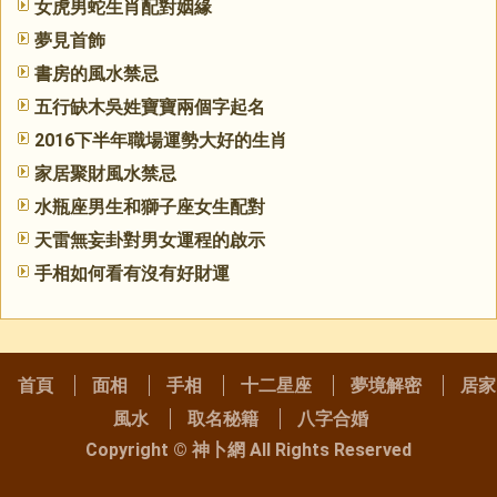
女虎男蛇生肖配對姻緣
夢見首飾
書房的風水禁忌
五行缺木吳姓寶寶兩個字起名
2016下半年職場運勢大好的生肖
家居聚財風水禁忌
水瓶座男生和獅子座女生配對
天雷無妄卦對男女運程的啟示
手相如何看有沒有好財運
首頁
面相
手相
十二星座
夢境解密
居家
風水
取名秘籍
八字合婚
Copyright ©
神卜網
All Rights Reserved