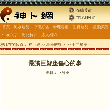
在線算命
在線測姓名
首頁
風水運勢
取個好名
命理尋蹤
生肖運勢
星座解疑
生辰八字
周公解夢
痣紋相術
您现在的位置：
神卜網
>>
星座解疑
> >>
十二星座
>>
巨蟹座
最讓巨蟹座傷心的事
編輯：巨蟹座