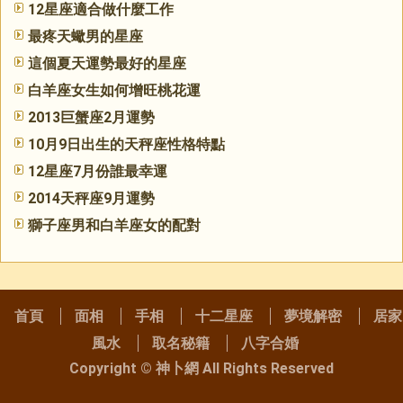
12星座適合做什麼工作
最疼天蠍男的星座
這個夏天運勢最好的星座
白羊座女生如何增旺桃花運
2013巨蟹座2月運勢
10月9日出生的天秤座性格特點
12星座7月份誰最幸運
​2014天秤座9月運勢
獅子座男和白羊座女的配對
首頁
面相
手相
十二星座
夢境解密
居家
風水
取名秘籍
八字合婚
Copyright ©
神卜網
All Rights Reserved