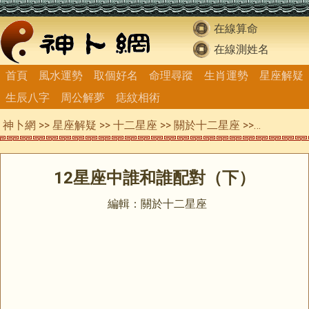
在線算命
在線測姓名
首頁
風水運勢
取個好名
命理尋蹤
生肖運勢
星座解疑
生辰八字
周公解夢
痣紋相術
神卜網
>>
星座解疑
>>
十二星座
>>
關於十二星座
>> 12星座中誰和誰配對（下）
12星座中誰和誰配對（下）
編輯：關於十二星座