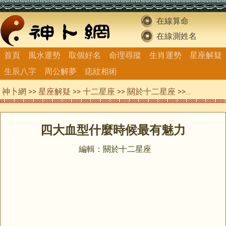
在線算命
在線測姓名
首頁
風水運勢
取個好名
命理尋蹤
生肖運勢
星座解疑
生辰八字
周公解夢
痣紋相術
神卜網
>>
星座解疑
>>
十二星座
>>
關於十二星座
>> 四大血型什麼時候最有魅力
四大血型什麼時候最有魅力
編輯：關於十二星座