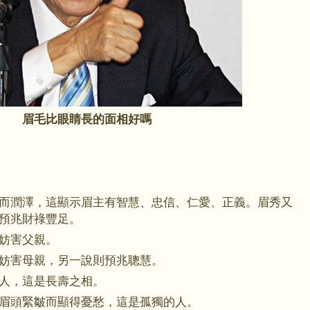
眉毛比眼睛長的面相好嗎
潤澤，這顯示眉主有智慧、忠信、仁愛、正義。眉秀又
預兆財祿豐足。
妨害父親。
害母親，另一說則預兆聰慧。
人，這是長壽之相。
頭緊皺而顯得憂愁，這是孤獨的人。