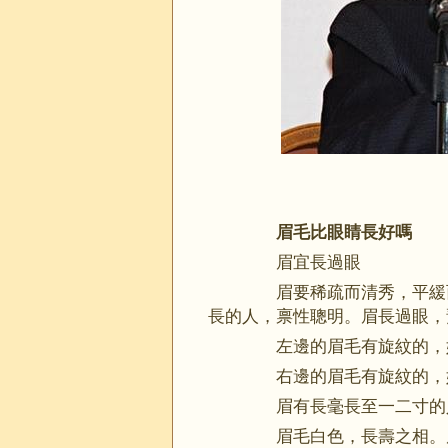
眉毛比眼睛長好嗎
眉宜長過眼
眉要稀疏而清秀，平緩而
長的人，禀性聰明。眉長過眼，
左邊的眉毛有旋紋的，
右邊的眉毛有旋紋的，妨
眉有長毫長至一二寸的
眉毛白色，長壽之相。眉