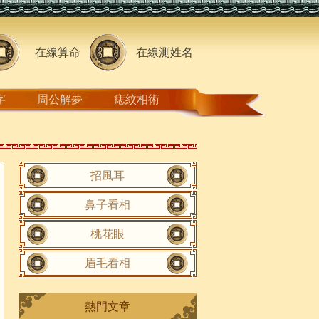
在線算命
在線測姓名
字
周公解夢
痣紋相術
招風耳
鼻子看相
桃花眼
眉毛看相
熱門文章