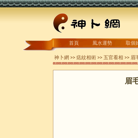
首頁
風水運勢
取個
神卜網
>>
痣紋相術
>>
五官看相
>>
眉
眉