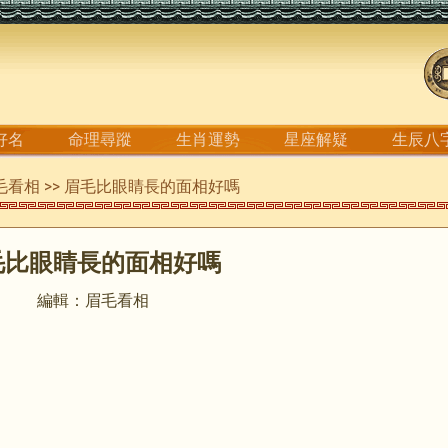
好名
命理尋蹤
生肖運勢
星座解疑
生辰八
毛看相
>> 眉毛比眼睛長的面相好嗎
毛比眼睛長的面相好嗎
編輯：眉毛看相