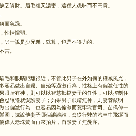
乏資財。眉毛粗又濃密，這種人愚昧而不高貴。
。
爽而急躁。
，性情懦弱。
另一說是少兄弟，就算，也是不得力的。
不吉。
毛和眼睛距離很近，不管此男子在外如何的權威風光，
多容易做出自殺、自殘等過激行為，性格上有偏激任性的
果眼睛有神，則可以以智慧抵擋妻子的任性，可以控制住
會忍讓遷就愛護妻子；如果男子眼睛無神，則妻管嚴明
做出偏激行為，也容易因為偏激而惹牢獄官司。苗僑偉一
樂圈，據說他妻子哪個誰誰誰，會從行駛的汽車中飛躍而
僑偉人老珠黃而再來拍片，自然妻子無憂亦。