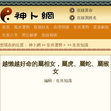
在線算命
在線測姓名
首頁
風水運勢
取個好名
命理尋蹤
生肖運勢
星座解疑
生辰八字
周公解夢
痣紋相術
您现在的位置：
神卜網
>>
生肖運勢
> >>
生肖知識
越懶越好命的屬相女，屬虎、屬蛇、屬猴
女
編輯：生肖知識