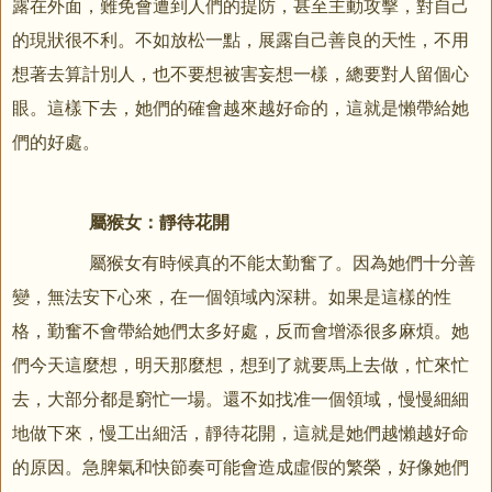
露在外面，難免會遭到人們的提防，甚至主動攻擊，對自己
的現狀很不利。不如放松一點，展露自己善良的天性，不用
想著去算計別人，也不要想被害妄想一樣，總要對人留個心
眼。這樣下去，她們的確會越來越好命的，這就是懶帶給她
們的好處。
屬猴女：靜待花開
屬猴女有時候真的不能太勤奮了。因為她們十分善
變，無法安下心來，在一個領域內深耕。如果是這樣的性
格，勤奮不會帶給她們太多好處，反而會增添很多麻煩。她
們今天這麼想，明天那麼想，想到了就要馬上去做，忙來忙
去，大部分都是窮忙一場。還不如找准一個領域，慢慢細細
地做下來，慢工出細活，靜待花開，這就是她們越懶越好命
的原因。急脾氣和快節奏可能會造成虛假的繁榮，好像她們