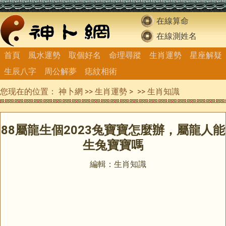
在線算命
在線測姓名
首頁
風水運勢
取個好名
命理尋蹤
生肖運勢
星座解疑
生辰八字
周公解夢
痣紋相術
您现在的位置：
神卜網
>>
生肖運勢
> >>
生肖知識
88屬龍生個2023兔寶寶怎麼辦，屬龍人能
生兔寶寶嗎
編輯：生肖知識