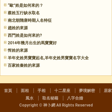
“歐”姓是如何來的？
蔡姓五行缺水取名
南北朝隋唐時期人名特征
趙姓的來源
西門姓是如何來的?
2014年幾月出生的馬寶寶好
​恽姓的來源
羊年史姓男寶寶起名,羊年史姓男寶寶名字大全
百家姓秦姓的來源
首頁
面相
手相
十二星座
夢境解密
居家
風水
取名秘籍
八字合婚
Copyright ©
神卜網
All Rights Reserved