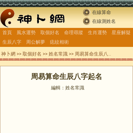
在線算命
在線測姓名
首頁
風水運勢
取個好名
命理尋蹤
生肖運勢
星座解疑
生辰八字
周公解夢
痣紋相術
神卜網
>>
取個好名
>>
姓名常識
>> 周易算命生辰八字起名
周易算命生辰八字起名
編輯：姓名常識