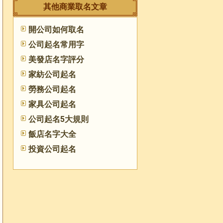
其他商業取名文章
開公司如何取名
公司起名常用字
美發店名字評分
家紡公司起名
勞務公司起名
家具公司起名
​公司起名5大規則
飯店名字大全
投資公司起名