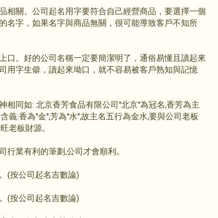
品相關。公司起名用字要符合自己經營商品，要選擇一個
的名字，如果名字與商品無關，很可能導致客戶不知所
上口。好的公司名稱一定要簡潔明了，通俗易懂且讀起來
司用字生僻，讀起來坳口，就不容易被客戶熟知與記憶
相同如: 北京香芳食品有限公司"北京"為冠名,香芳為主
義:香為"金",芳為"水",故主名五行為金水,要與公司老板
能旺老板財源。
司行業有利的筆劃,公司才會順利。
。(按公司起名吉數論)
。(按公司起名吉數論)