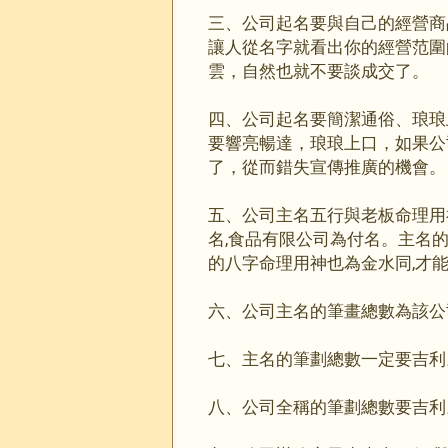
三、公司起名要與自己的經營商
讓人從名字就看出你的經營范圍
雲，自然也就不要談成交了。
四、公司起名要簡潔通俗、琅琅
要響亮暢達，琅琅上口，如果公
了，從而錯失宣傳推廣的機會。
五、公司主名五行與老板命理用神
名,食品有限公司為付名。主名的含
的八字命理用神也為金水同,才
六、公司主名的筆畫總數為該公
七、主名的筆劃總數一定要吉利
八、公司全稱的筆劃總數要吉利