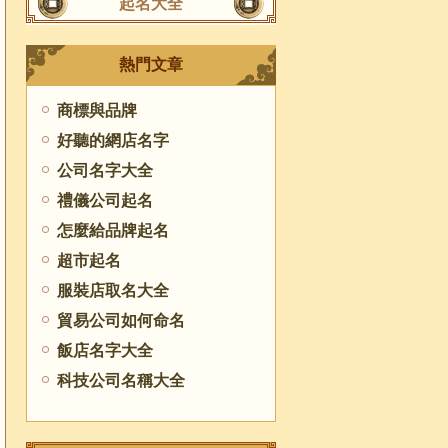
起名大全
熱門文章
商標與品牌
好聽的網店名字
公司名字大全
禮儀公司起名
怎麼給品牌起名
超市起名
服裝店取名大全
貿易公司如何命名
飯店名字大全
科技公司名稱大全