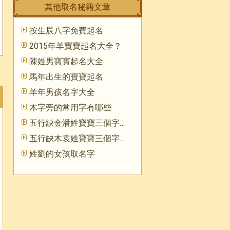
其他取名秘籍文章
按生辰八字免費起名
2015年羊寶寶起名大全？
陳姓男寶寶起名大全
馬年出生的寶寶起名
羊年男孩名字大全
木字旁的常用字有哪些
五行缺金潘姓寶寶三個字起名
五行缺木袁姓寶寶三個字起名
姓劉的女孩取名字