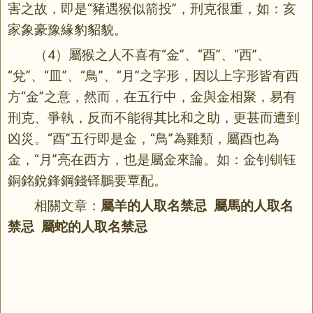
害之故，即是“豬遇猴似箭投”，刑克很重，如：亥
家象豪豫緣豹貂貌。
（4）屬猴之人不喜有“金”、“酉”、“西”、
“兌”、“皿”、“鳥”、“月”之字形，因以上字形皆有西
方“金”之意，然而，在五行中，金與金相聚，易有
刑克、爭執，反而不能得其比和之助，更甚而遭到
凶災。“酉”五行即是金，“鳥”為雞類，屬酉也為
金，“月”亮在西方，也是屬金來論。如：金钊钏钰
銅銘銳鋒鋼錢铎鵬要覃配。
相關文章：
屬羊的人取名禁忌 屬馬的人取名
禁忌 屬蛇的人取名禁忌