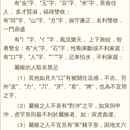
有"金"字、"玉"字、"豆"字、"米"字，英俊佳
人， 多才賢淑，福祿雙收；
有"田"字、"山"字、"月"字，操守廉正，名利雙收，
一門鼎盛
有"氵"字、"亻"字，風流樂天， 上下敦睦，智
勇雙全；有"火"字、"石"字，性剛果斷或不利家庭；
有"口"字、"人"字、"冖"字，忌車怕水，不利家庭；
屬猴的人取名禁忌
（1）其他如見大“口”有被關住這感，不吉。另
外“皮”、“力”、“刀”、“牙”、“君”、“將”，也為不宜用
之字。
（2）屬猴之人不喜有“對沖”之字，如寅與申
沖，虎字形則最不利於屬猴者。如：寅虎彪虔。
（3）屬猴之人不宜見有“豕”豬字形，因地支六