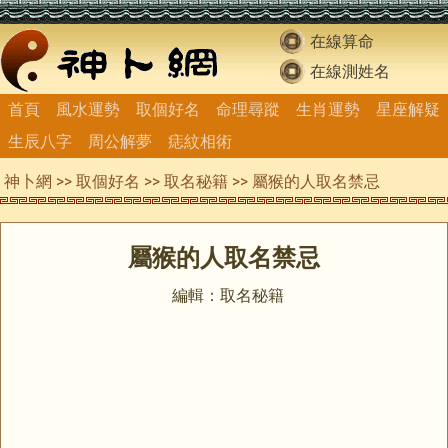
在線算命
在線測姓名
首頁
風水運勢
取個好名
命理尋蹤
生肖運勢
星座解疑
生辰八字
周公解夢
痣紋相術
神卜網
>>
取個好名
>>
取名秘籍
>> 屬猴的人取名禁忌
屬猴的人取名禁忌
編輯：取名秘籍