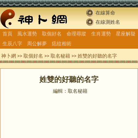
在線算命
在線測姓名
首頁
風水運勢
取個好名
命理尋蹤
生肖運勢
星座解疑
生辰八字
周公解夢
痣紋相術
神卜網
>>
取個好名
>>
取名秘籍
>> 姓雙的好聽的名字
姓雙的好聽的名字
編輯：取名秘籍