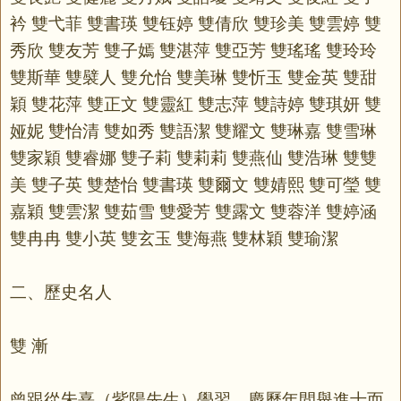
衿 雙弋菲 雙書瑛 雙钰婷 雙倩欣 雙珍美 雙雲婷 雙
秀欣 雙友芳 雙子嫣 雙湛萍 雙亞芳 雙瑤瑤 雙玲玲
雙斯華 雙襞人 雙允怡 雙美琳 雙忻玉 雙金英 雙甜
穎 雙花萍 雙正文 雙靈紅 雙志萍 雙詩婷 雙琪妍 雙
娅妮 雙怡清 雙如秀 雙語潔 雙耀文 雙琳嘉 雙雪琳
雙家穎 雙睿娜 雙子莉 雙莉莉 雙燕仙 雙浩琳 雙雙
美 雙子英 雙楚怡 雙書瑛 雙爾文 雙婧熙 雙可瑩 雙
嘉穎 雙雲潔 雙茹雪 雙愛芳 雙露文 雙蓉洋 雙婷涵
雙冉冉 雙小英 雙玄玉 雙海燕 雙林穎 雙瑜潔
二、歷史名人
雙 漸
曾跟從朱熹（紫陽先生）學習，慶歷年間舉進士而