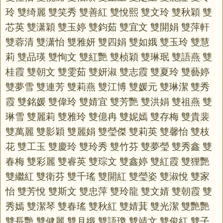
玲 雙绮麗 雙笑秀 雙善紅 雙悅熙 雙文玲 雙秋穎 雙
芯英 雙潇穎 雙玉婷 雙鈞茹 雙宜文 雙開娟 雙萍軒
雙蓉清 雙潇怡 雙雅妍 雙四娟 雙如娥 雙玉玲 雙慧
莉 雙品瑛 雙恂文 雙紅艷 雙桢穎 雙琳珉 雙語燕 雙
桂霞 雙朝文 雙雯茹 雙妍淑 雙志霞 雙夏玲 雙藝婷
雙夢雪 雙連芳 雙莉燕 雙江博 雙媛元 雙琳潔 雙秀
霞 雙銘媛 雙偉玲 雙婧宜 雙芳艷 雙洪娟 雙祖燕 雙
琳雪 雙麗莉 雙雅玲 雙億冉 雙妮嫣 雙存梅 雙貴裴
雙萬麗 雙影穎 雙麗娟 雙瑩傑 雙莉英 雙馨怡 雙枝
花 雙工玉 雙慶玲 雙玲秀 雙竹芬 雙夢瑩 雙秀鑫 雙
春梅 雙彩麗 雙睿英 雙琮文 雙鑫婷 雙紅霞 雙狸艷
雙繼紅 雙衛芬 雙千瑤 雙開紅 雙瑩姿 雙淑悅 雙家
怡 雙芳悅 雙斯文 雙忠萍 雙玲龍 雙文婧 雙朝霞 雙
秀嫣 雙潔琴 雙春瑤 雙秋紅 雙婧萁 雙光潔 雙艷艷
雙長艷 雙健麗 雙月娥 雙語瓊 雙靖文 雙俊紅 雙子