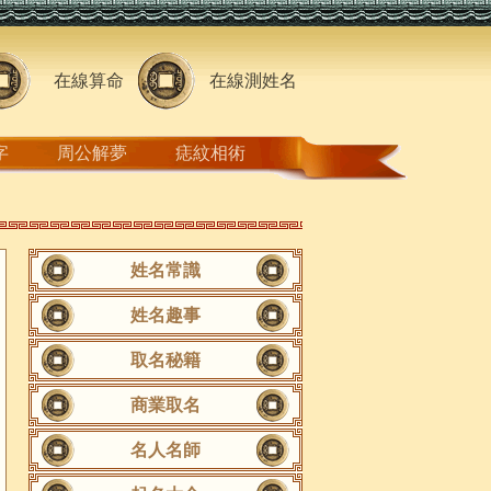
在線算命
在線測姓名
字
周公解夢
痣紋相術
姓名常識
姓名趣事
取名秘籍
商業取名
名人名師