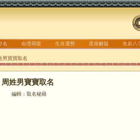
好名
命理尋蹤
生肖運勢
星座解疑
生辰八
周姓男寶寶取名
周姓男寶寶取名
編輯：取名秘籍