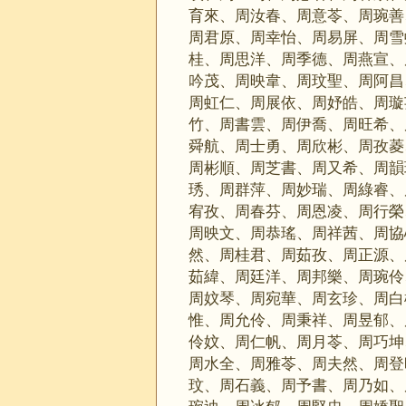
育來、周汝春、周意苓、周琬善
周君原、周幸怡、周易屏、周雪
桂、周思洋、周季德、周燕宣、
吟茂、周映韋、周玟聖、周阿昌
周虹仁、周展依、周妤皓、周璇
竹、周書雲、周伊喬、周旺希、
舜航、周士勇、周欣彬、周孜菱
周彬順、周芝書、周又希、周韻
琇、周群萍、周妙瑞、周綠睿、
宥孜、周春芬、周恩凌、周行榮
周映文、周恭瑤、周祥茜、周協
然、周桂君、周茹孜、周正源、
茹緯、周廷洋、周邦樂、周琬伶
周妏琴、周宛華、周玄珍、周白
惟、周允伶、周秉祥、周昱郁、
伶妏、周仁帆、周月苓、周巧坤
周水全、周雅苓、周夫然、周登
玟、周石義、周予書、周乃如、