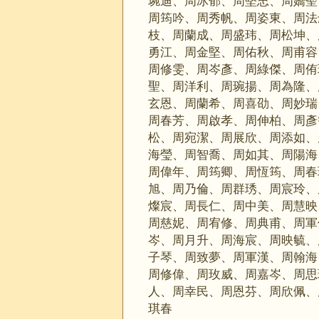
琬迪、周冰郁、周堅忠、周嬌聖
周筠吟、周秀帆、周姿東、周法
枝、周蘭成、周盛玮、周松坤、
勇江、周金堅、周佑秋、周甫容
周修雯、周岑彥、周綠傑、周侑
聖、周洋利、周琬揚、周為隆、
玄恩、周蘭希、周喜劭、周妙瑞
周春芳、周啟孝、周伸柏、周彥
松、周宛潔、周展欣、周添如、
海瑩、周智喬、周如其、周陽海
周偉年、周筠卿、周恆筠、周春
旭、周乃倫、周群琇、周宸玲、
燦宸、周長仁、周中美、周慧映
周慈妮、周宥修、周典甫、周軍
岑、周月升、周海宸、周映毓、
子琴、周致夢、周軍漢、周翰海
周修偉、周玫威、周嘉岑、周思
人、周幸民、周恩芬、周欣佩、
琪春