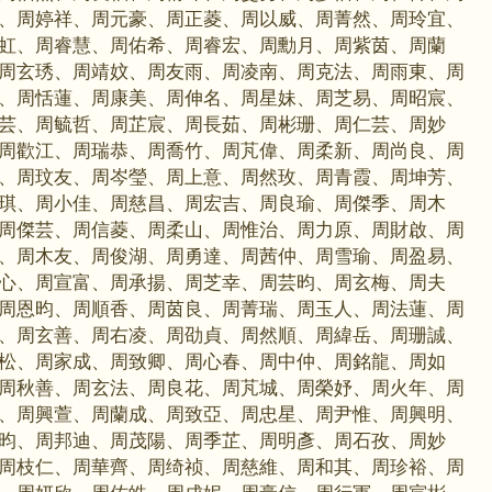
、周婷祥、周元豪、周正菱、周以威、周菁然、周玲宜、
虹、周睿慧、周佑希、周睿宏、周勳月、周紫茵、周蘭
周玄琇、周靖妏、周友雨、周凌南、周克法、周雨東、周
、周恬蓮、周康美、周伸名、周星妹、周芝易、周昭宸、
芸、周毓哲、周芷宸、周長茹、周彬珊、周仁芸、周妙
周歡江、周瑞恭、周喬竹、周芃偉、周柔新、周尚良、周
、周玟友、周岑瑩、周上意、周然玫、周青霞、周坤芳、
琪、周小佳、周慈昌、周宏吉、周良瑜、周傑季、周木
周傑芸、周信菱、周柔山、周惟治、周力原、周財啟、周
、周木友、周俊湖、周勇達、周茜仲、周雪瑜、周盈易、
心、周宣富、周承揚、周芝幸、周芸昀、周玄梅、周夫
周恩昀、周順香、周茵良、周菁瑞、周玉人、周法蓮、周
、周玄善、周右凌、周劭貞、周然順、周緯岳、周珊誠、
松、周家成、周致卿、周心春、周中仲、周銘龍、周如
周秋善、周玄法、周良花、周芃城、周榮妤、周火年、周
、周興萱、周蘭成、周致亞、周忠星、周尹惟、周興明、
昀、周邦迪、周茂陽、周季芷、周明彥、周石孜、周妙
周枝仁、周華齊、周绮祯、周慈維、周和其、周珍裕、周