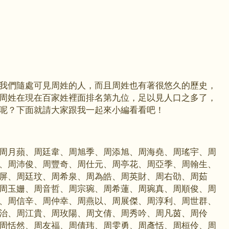
我們隨處可見周姓的人，而且周姓也有著很悠久的歷史，
周姓在現在百家姓裡面排名第九位，足以見人口之多了，
呢？下面就請大家跟我一起來小編看看吧！
周月蘋、周廷韋、周旭季、周添旭、周海堯、周瑤宇、周
、周沛俊、周豐奇、周仕元、周亭花、周亞季、周翰生、
屏、周廷玟、周希泉、周為皓、周英財、周右劭、周茹
周玉姗、周音哲、周宗琬、周希蓮、周琬真、周順俊、周
、周信辛、周仲幸、周燕以、周展傑、周淳利、周世群、
治、周江貴、周玫陽、周文倩、周秀吟、周凡茵、周伶
周恬然、周友福、周倩玮、周雯勇、周彥恬、周桓伶、周