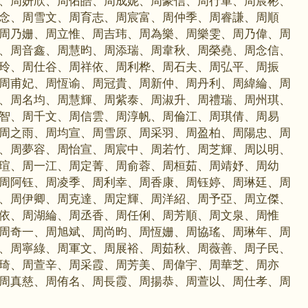
、周妍欣、周佑皓、周成妮、周豪信、周行軍、周宸彬、
念、周雪文、周育志、周宸富、周仲季、周睿謙、周順
周乃姗、周立惟、周吉玮、周為樂、周樂雯、周乃偉、周
、周音鑫、周慧昀、周添瑞、周韋秋、周榮堯、周念信、
玲、周仕谷、周祥依、周利桦、周石夫、周弘平、周振
周甫妃、周恆谕、周冠貴、周新仲、周丹利、周緯綸、周
、周名均、周慧輝、周紫泰、周淑升、周禮瑞、周州琪、
智、周千文、周信雲、周淳帆、周倫江、周琪倩、周易
周之雨、周均宣、周雪原、周采羽、周盈柏、周陽忠、周
、周夢容、周怡宣、周宸中、周若竹、周芝輝、周以明、
瑄、周一江、周定菁、周俞蓉、周桓茹、周靖妤、周幼
周阿钰、周凌季、周利幸、周香康、周钰婷、周琳廷、周
、周伊卿、周克達、周定輝、周洋紹、周予亞、周立傑、
依、周湖綸、周丞香、周任俐、周芳順、周文泉、周惟
周奇一、周旭斌、周尚昀、周恆姗、周協瑤、周琳年、周
、周寧綠、周軍文、周展裕、周茹秋、周薇善、周子民、
琦、周萱辛、周采霞、周芳美、周偉宇、周華芝、周亦
周真慈、周侑名、周長霞、周揚恭、周萱以、周仕孝、周