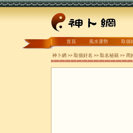
首頁
風水運勢
取個
神卜網
>>
取個好名
>>
取名秘籍
>> 