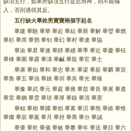
缺項五行，如果所缺項五行是忌用神，則不能補
入，否則適得其反。
五行缺火畢姓男寶寶兩個字起名
畢建 畢馳 畢華 畢起 畢結 畢斯 畢解 畢瑩 畢燃
畢杉 畢席 畢鄧 畢钊 畢幻 畢村 畢連 畢協
畢渝 畢君 畢遂 畢靜 畢續 畢季 畢近 畢慶 畢钰
畢棟 畢圍 畢露 畢濤 畢鹹 畢龍 畢官 畢士
畢康 畢如 畢和 畢忠 畢木 畢梁 畢薪 畢麟 畢宣
畢魯 畢五 畢強 畢姚 畢圳 畢吳 畢光 畢臻
畢豫 畢武 畢元 畢庭 畢雍 畢苗 畢良 畢展 畢遵
畢雷 畢鋼 畢雲 畢琰 畢厚 畢錄 畢清 畢憲
畢鲲 畢相 畢國 畢焰 畢素 畢滔 畢熊 畢維 畢惟
畢燦 畢宸 畢黨 畢月 畢持 畢喬 畢分 畢誠
畢肇 畢乾 畢儀 畢敏 畢攀 畢年 畢送 畢目 畢六