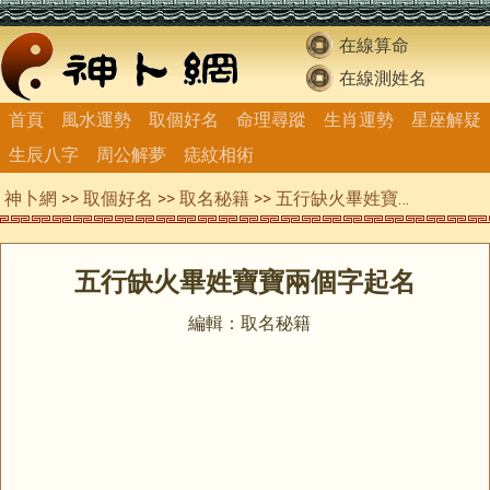
在線算命
在線測姓名
首頁
風水運勢
取個好名
命理尋蹤
生肖運勢
星座解疑
生辰八字
周公解夢
痣紋相術
神卜網
>>
取個好名
>>
取名秘籍
>> 五行缺火畢姓寶寶兩個字起名
五行缺火畢姓寶寶兩個字起名
編輯：取名秘籍