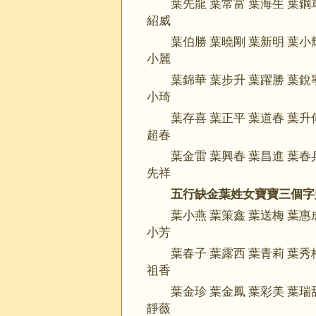
葉先龍 葉常富 葉海生 葉鋼
紹威
葉伯勝 葉曉剛 葉新明 葉小
小麗
葉錦華 葉步升 葉躍勝 葉銳
小琦
葉存喜 葉正平 葉道春 葉升
超春
葉金雷 葉興春 葉昌進 葉春
先祥
五行缺金葉姓女寶寶三個字
葉小燕 葉策鑫 葉送梅 葉惠
小芳
葉春子 葉露西 葉青莉 葉秀
祖香
葉金珍 葉金鳳 葉彩美 葉瑞
靜薇