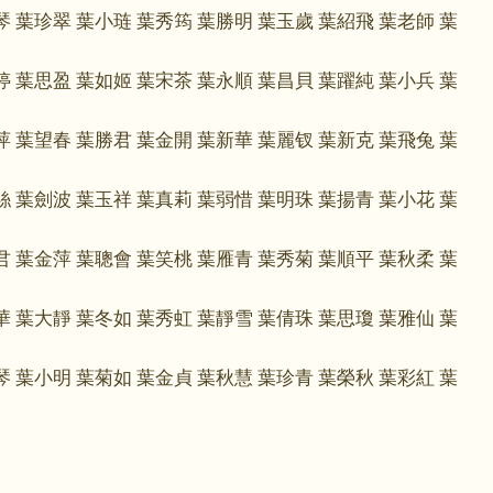
琴 葉珍翠 葉小琏 葉秀筠 葉勝明 葉玉歲 葉紹飛 葉老師 葉
婷 葉思盈 葉如姬 葉宋茶 葉永順 葉昌貝 葉躍純 葉小兵 葉
萍 葉望春 葉勝君 葉金開 葉新華 葉麗钗 葉新克 葉飛兔 葉
絲 葉劍波 葉玉祥 葉真莉 葉弱惜 葉明珠 葉揚青 葉小花 葉
君 葉金萍 葉聰會 葉笑桃 葉雁青 葉秀菊 葉順平 葉秋柔 葉
華 葉大靜 葉冬如 葉秀虹 葉靜雪 葉倩珠 葉思瓊 葉雅仙 葉
琴 葉小明 葉菊如 葉金貞 葉秋慧 葉珍青 葉榮秋 葉彩紅 葉