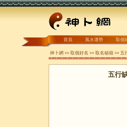
首頁
風水運勢
取個
神卜網
>>
取個好名
>>
取名秘籍
>> 
五行