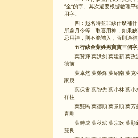
“金”的字。其次還要根據數理
用字。
四：起名時並非缺什麼補什
所處月令等，取喜用神，如果缺
忌用神，則不能補入，否則適得
五行缺金葉姓男寶寶三個字
葉贊輝 葉洪劍 葉建新 葉孜
德前
葉卓然 葉榮鋒 葉紹南 葉克
家庚
葉保書 葉智先 葉小林 葉小
祥柱
葉雙民 葉德順 葉景順 葉芳
青剛
葉時成 葉秋斌 葉宗欽 葉顯
雙良