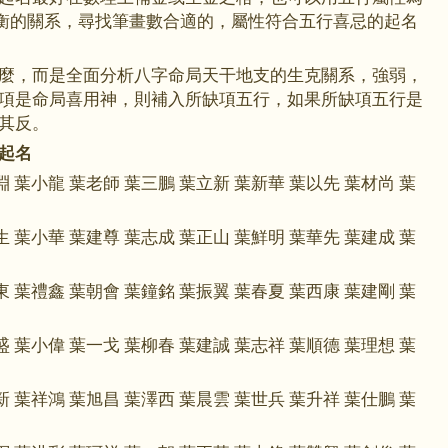
平衡的關系，尋找筆畫數合適的，屬性符合五行喜忌的起名
麼，而是全面分析八字命局天干地支的生克關系，強弱，
項是命局喜用神，則補入所缺項五行，如果所缺項五行是
其反。
起名
淵 葉小龍 葉老師 葉三鵬 葉立新 葉新華 葉以先 葉材尚 葉
生 葉小華 葉建尊 葉志成 葉正山 葉鮮明 葉華先 葉建成 葉
東 葉禮鑫 葉朝會 葉鐘銘 葉振翼 葉春夏 葉西康 葉建剛 葉
盛 葉小偉 葉一戈 葉柳春 葉建誠 葉志祥 葉順德 葉理想 葉
新 葉祥鴻 葉旭昌 葉澤西 葉晨雲 葉世兵 葉升祥 葉仕鵬 葉