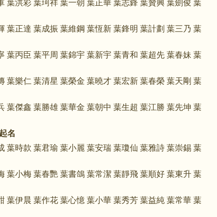
軍 葉洪彩 葉珂祥 葉一朝 葉正華 葉志鋒 葉贊興 葉劍俊 葉
輝 葉正達 葉成振 葉維鋼 葉恆新 葉鋒明 葉計劃 葉三乃 葉
寧 葉丙臣 葉平周 葉錦宇 葉新宇 葉青和 葉超先 葉春妹 葉
傳 葉樂仁 葉清星 葉榮金 葉曉才 葉宏新 葉春榮 葉天剛 葉
兵 葉傑鑫 葉勝雄 葉華金 葉朝中 葉生超 葉江勝 葉先坤 葉
起名
成 葉時款 葉君瑜 葉小麗 葉安瑞 葉瓊仙 葉雅詩 葉崇錫 葉
梅 葉小梅 葉春艷 葉書鴿 葉常潔 葉靜飛 葉順好 葉東升 葉
甜 葉伊晨 葉作花 葉心憶 葉小華 葉秀芳 葉益純 葉常華 葉