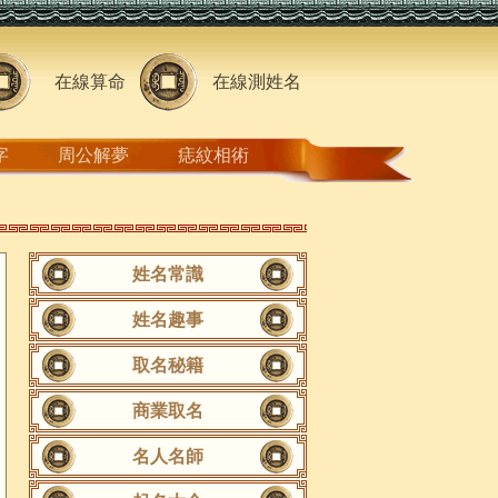
在線算命
在線測姓名
字
周公解夢
痣紋相術
姓名常識
姓名趣事
取名秘籍
商業取名
名人名師