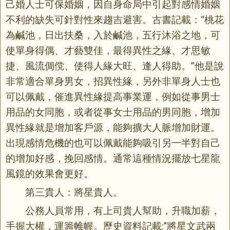
己婚人士可保婚姻，因自身命局中引起對感情婚姻
不利的缺失可針對性來趨吉避害。古書記載：“桃花
為鹹池，日出扶桑，入於鹹池，五行沐浴之地，可
使單身得偶、才藝雙佳，最得異性之緣、才思敏
捷、風流倜傥、使得人緣大旺、逢人得助。”他是說
非常適合單身男女，招異性緣，另外非單身人士也
可以佩戴，催進異性緣提高事業運，例如從事男士
用品的女同胞，或者從事女士用品的男同胞，增加
異性緣就是增加客戶源，能夠擴大人脈增加財運。
出現感情危機的也可以佩戴能夠吸引另一半對自己
的增加好感，挽回感情。通常這種情況擺放七星龍
風鏡的效果會更好。
第三貴人：將星貴人。
公務人員常用，有上司貴人幫助，升職加薪，
手握大權，運籌帷幄。歷史資料記載:"將星文武兩