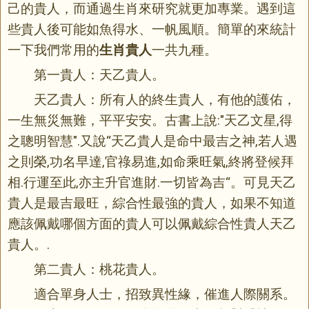
己的貴人，而通過生肖來研究就更加專業。遇到這
些貴人後可能如魚得水、一帆風順。簡單的來統計
一下我們常用的
生肖貴人
一共九種。
第一貴人：天乙貴人。
天乙貴人：所有人的終生貴人，有他的護佑，
一生無災無難，平平安安。古書上說:"天乙文星,得
之聰明智慧".又說“天乙貴人是命中最吉之神,若人遇
之則榮,功名早達,官祿易進,如命乘旺氣,終將登候拜
相.行運至此,亦主升官進財.一切皆為吉“。可見天乙
貴人是最吉最旺，綜合性最強的貴人，如果不知道
應該佩戴哪個方面的貴人可以佩戴綜合性貴人天乙
貴人。.
第二貴人：桃花貴人。
適合單身人士，招致異性緣，催進人際關系。