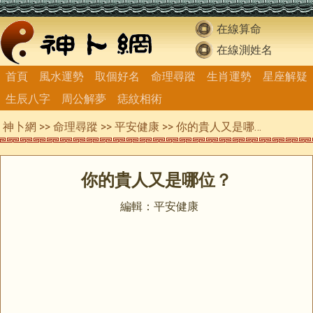
在線算命
在線測姓名
首頁
風水運勢
取個好名
命理尋蹤
生肖運勢
星座解疑
生辰八字
周公解夢
痣紋相術
神卜網
>>
命理尋蹤
>>
平安健康
>> 你的貴人又是哪位？
你的貴人又是哪位？
編輯：平安健康