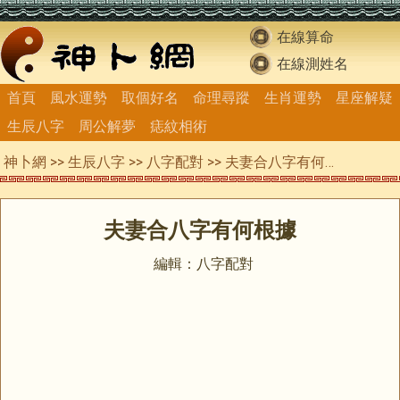
在線算命
在線測姓名
首頁
風水運勢
取個好名
命理尋蹤
生肖運勢
星座解疑
生辰八字
周公解夢
痣紋相術
神卜網
>>
生辰八字
>>
八字配對
>> 夫妻合八字有何根據
夫妻合八字有何根據
編輯：八字配對