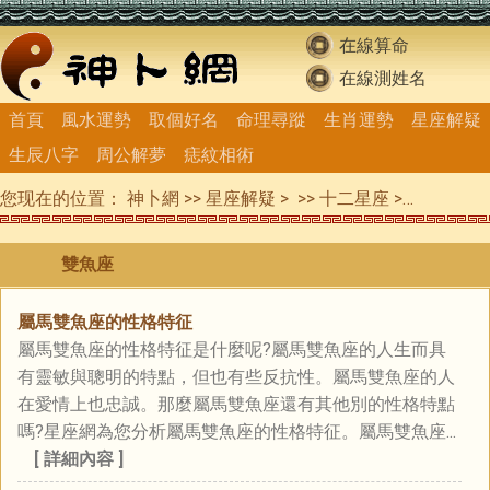
在線算命
在線測姓名
首頁
風水運勢
取個好名
命理尋蹤
生肖運勢
星座解疑
生辰八字
周公解夢
痣紋相術
您现在的位置：
神卜網
>>
星座解疑
> >>
十二星座
>>
雙魚座
雙魚座
屬馬雙魚座的性格特征
屬馬雙魚座的性格特征是什麼呢?屬馬雙魚座的人生而具
有靈敏與聰明的特點，但也有些反抗性。屬馬雙魚座的人
在愛情上也忠誠。那麼屬馬雙魚座還有其他別的性格特點
嗎?星座網為您分析屬馬雙魚座的性格特征。屬馬雙魚座...
[ 詳細內容 ]