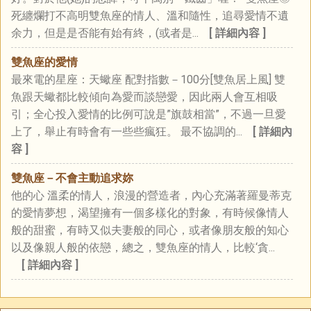
死纏爛打不高明雙魚座的情人、溫和隨性，追尋愛情不遺
余力，但是是否能有始有終，(或者是...
[ 詳細內容 ]
雙魚座的愛情
最來電的星座：天蠍座 配對指數－100分[雙魚居上風] 雙
魚跟天蠍都比較傾向為愛而談戀愛，因此兩人會互相吸
引；全心投入愛情的比例可說是”旗鼓相當”，不過一旦愛
上了，舉止有時會有一些些瘋狂。 最不協調的...
[ 詳細內
容 ]
雙魚座－不會主動追求妳
他的心 溫柔的情人，浪漫的營造者，內心充滿著羅曼蒂克
的愛情夢想，渴望擁有一個多樣化的對象，有時候像情人
般的甜蜜，有時又似夫妻般的同心，或者像朋友般的知心
以及像親人般的依戀，總之，雙魚座的情人，比較‘貪...
[ 詳細內容 ]