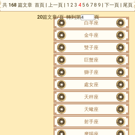
共
168
篇文章
首頁
|
上一頁
|
1
2
3
4
5
6
7
8
9
|
下一頁
|
尾頁
20
篇文章/頁 轉到第
頁
白羊座
金牛座
雙子座
巨蟹座
獅子座
處女座
天秤座
天蠍座
射手座
摩羯座