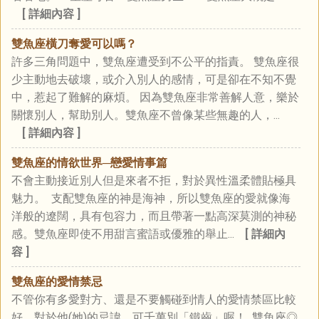
[ 詳細內容 ]
雙魚座橫刀奪愛可以嗎？
許多三角問題中，雙魚座遭受到不公平的指責。 雙魚座很
少主動地去破壞，或介入別人的感情，可是卻在不知不覺
中，惹起了難解的麻煩。 因為雙魚座非常善解人意，樂於
關懷別人，幫助別人。雙魚座不曾像某些無趣的人，...
[ 詳細內容 ]
雙魚座的情欲世界─戀愛情事篇
不會主動接近別人但是來者不拒，對於異性溫柔體貼極具
魅力。 支配雙魚座的神是海神，所以雙魚座的愛就像海
洋般的遼闊，具有包容力，而且帶著一點高深莫測的神秘
感。雙魚座即使不用甜言蜜語或優雅的舉止...
[ 詳細內
容 ]
雙魚座的愛情禁忌
不管你有多愛對方、還是不要觸碰到情人的愛情禁區比較
好。對於他(她)的忌諱，可千萬別「鐵齒」喔！ 雙魚座◎