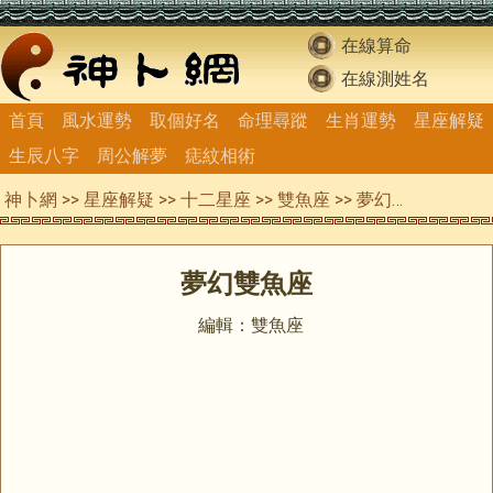
在線算命
在線測姓名
首頁
風水運勢
取個好名
命理尋蹤
生肖運勢
星座解疑
生辰八字
周公解夢
痣紋相術
神卜網
>>
星座解疑
>>
十二星座
>>
雙魚座
>> 夢幻雙魚座
夢幻雙魚座
編輯：雙魚座