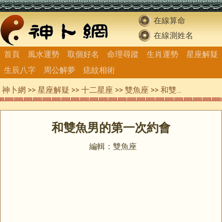
在線算命
在線測姓名
首頁
風水運勢
取個好名
命理尋蹤
生肖運勢
星座解疑
生辰八字
周公解夢
痣紋相術
神卜網
>>
星座解疑
>>
十二星座
>>
雙魚座
>> 和雙魚男的第一次約會
和雙魚男的第一次約會
編輯：雙魚座