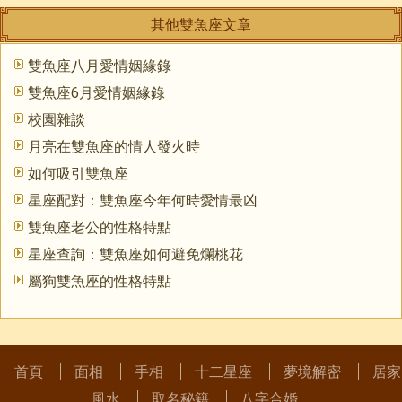
其他雙魚座文章
雙魚座八月愛情姻緣錄
雙魚座6月愛情姻緣錄
校園雜談
月亮在雙魚座的情人發火時
如何吸引雙魚座
星座配對：雙魚座今年何時愛情最凶
雙魚座老公的性格特點
星座查詢：雙魚座如何避免爛桃花
屬狗雙魚座的性格特點
首頁
面相
手相
十二星座
夢境解密
居家
風水
取名秘籍
八字合婚