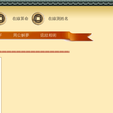
在線算命
在線測姓名
字
周公解夢
痣紋相術