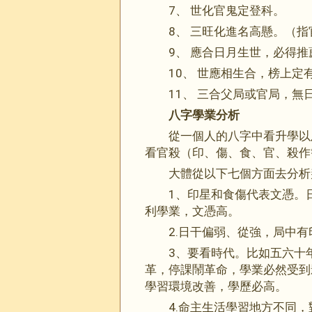
7、 世化官鬼定登科。
8、 三旺化進名高懸。（
9、 應合日月生世，必得
10、 世應相生合，榜上定
11、 三合父局或官局，無
八字學業分析
從一個人的八字中看升學以
看官殺（印、傷、食、官、殺作
大體從以下七個方面去分析
1、印星和食傷代表文憑。
利學業，文憑高。
2.日干偏弱、從強，局中
3、要看時代。比如五六十
革，停課鬧革
命
，學業必然受到
學習環境改善，學歷必高。
4.命主生活學習地方不同