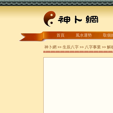
首頁
風水運勢
取個
神卜網
>>
生辰八字
>>
八字事業
>> 