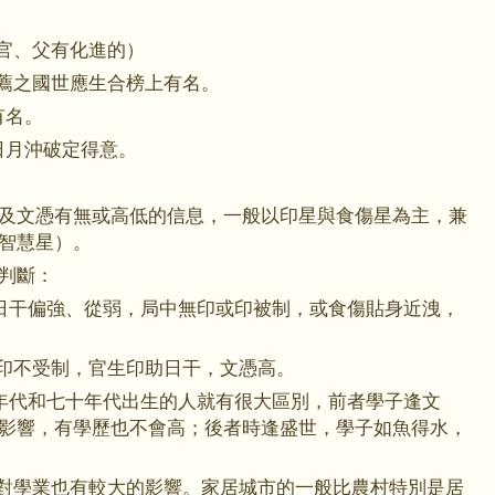
指官、父有化進的）
推薦之國世應生合榜上有名。
有名。
日月沖破定得意。
及文憑有無或高低的信息，一般以印星與食傷星為主，兼
智慧星）。
判斷：
日干偏強、從弱，局中無印或印被制，或食傷貼身近洩，
有印不受制，官生印助日干，文憑高。
年代和七十年代出生的人就有很大區別，前者學子逢文
影響，有學歷也不會高；後者時逢盛世，學子如魚得水，
，對學業也有較大的影響。家居城市的一般比農村特別是居