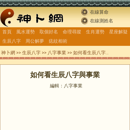
在線算命
在線測姓名
首頁
風水運勢
取個好名
命理尋蹤
生肖運勢
星座解疑
生辰八字
周公解夢
痣紋相術
神卜網
>>
生辰八字
>>
八字事業
>> 如何看生辰八字與事業
如何看生辰八字與事業
編輯：八字事業