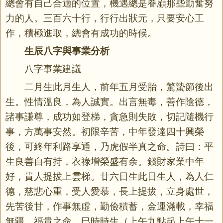
總會有自己合適的位置，機遇總是眷顧那些勤奮努
力的人。三百六十行，行行出狀元，只要安心工
作，積極進取，總會有成功的時候。
生辰八字與事業分析
八字事業建議
二月生此月生人，前年五月受胎，驚蟄節後出
生。性情溫良，為人誠實。出言無毒，善作陰德，
諸事謙尊，成功如登梯，貪急則失敗，切記隨機行
事，方萬事安然。初限辛苦，中年發達四十興榮
後，可終年利路享通，乃虎假半真之命。詩曰：平
生良善自有持，衣祿增榮盛有余。錢財家業中年
好，貴人提拔上雲梯。廿六日生此日生人，為人仁
德，慈悲心重，受人愛慕，長上提拔，立身處世，
先苦後甘，作事無虛，勤儉積蓄，金運滿載，幸福
無疆，福貴之命。巳時時生（上午九點起上午十一