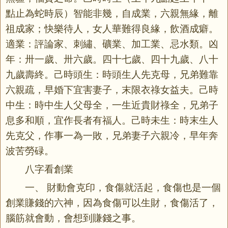
點止為蛇
時辰
）智能非幾，自成業，六親無緣，離
祖成家；快樂待人，女人華難得良緣，飲酒成癖。
適業：評論家、刺繡、礦業、加工業、忌水類。凶
年：卅一歲、卅六歲。四十七歲、四十九歲、八十
九歲壽終。己時頭生：時頭生人先克母，兄弟難靠
六親疏，早婚下宜害妻子，末限衣祿女益夫。己時
中生：時中生人父母全，一生近貴財祿全，兄弟子
息多和順，宜作長者有福人。己時未生：時末生人
先克父，作事一為一敗，兄弟妻子六親冷，早年奔
波苦勞碌。
八字看創業
一、 財動會克印，食傷就活起，食傷也是一個
創業賺錢的六神，因為食傷可以生財，食傷活了，
腦筋就會動，會想到賺錢之事。