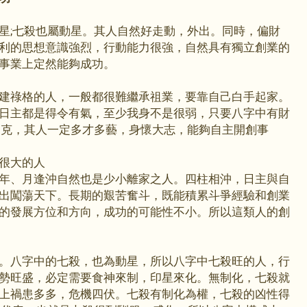
星;七殺也屬動星。其人自然好走動，外出。同時，偏財
利的思想意識強烈，行動能力很強，自然具有獨立創業的
事業上定然能夠成功。
建祿格的人，一般都很難繼承祖業，要靠自己白手起家。
日主都是得令有氣，至少我身不是很弱，只要八字中有財
、克，其人一定多才多藝，身懷大志，能夠自主開創事
很大的人
年、月逢沖自然也是少小離家之人。四柱相沖，日主與自
出闖蕩天下。長期的艱苦奮斗，既能積累斗爭經驗和創業
的發展方位和方向，成功的可能性不小。所以這類人的創
。八字中的七殺，也為動星，所以八字中七殺旺的人，行
勢旺盛，必定需要食神來制，印星來化。無制化，七殺就
上禍患多多，危機四伏。七殺有制化為權，七殺的凶性得