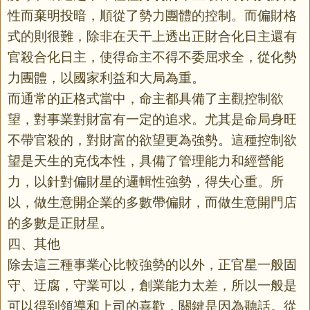
性而棄明投暗，順從了勢力團體的控制。而偏財格
式的則很難，除非在天干上透出正財合化日主還有
官殺合化日主，使得命主不得不委屈求全，從化勢
力團體，以國家利益和大局為重。
而通常的正格式當中，命主都具備了主觀控制欲
望，對事業對財富有一定的追求。尤其是命局身旺
不帶官殺的，對財富的欲望更為強勢。這種控制欲
望是天生的克伐本性，具備了管理能力和經營能
力，以針對偏財星的邏輯性強勢，得失心重。所
以，做生意開企業的多數帶偏財，而做生意開門店
的多數是正財星。
四、其他
除去這三種事業心比較強勢的以外，正官星一般固
守、迂腐，守業可以，創業能力太差，所以一般是
可以得到領導和上司的喜歡，關鍵是因為聽話。從