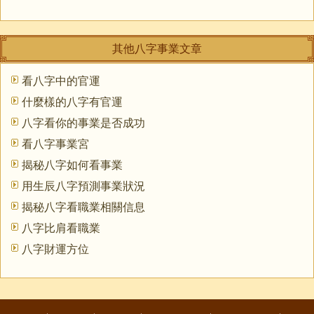
其他八字事業文章
看八字中的官運
什麼樣的八字有官運
八字看你的事業是否成功
看八字事業宮
揭秘八字如何看事業
用生辰八字預測事業狀況
揭秘八字看職業相關信息
八字比肩看職業
八字財運方位