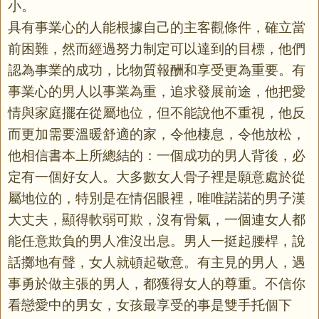
小。
具有事業心的人能根據自己的主客觀條件，確立當
前困難，然而經過努力制定可以達到的目標，他們
認為事業的成功，比物質報酬和享受更為重要。有
事業心的男人以事業為重，追求發展前途，他把愛
情與家庭擺在從屬地位，但不能說他不重視，他反
而更加需要溫暖舒適的家，令他棲息，令他放松，
他相信書本上所總結的：一個成功的男人背後，必
定有一個好女人。大多數女人骨子裡是願意處於從
屬地位的，特別是在情侶眼裡，唯唯諾諾的男子漢
大丈夫，顯得軟弱可欺，沒有骨氣，一個連女人都
能任意欺負的男人准沒出息。男人一挺起腰桿，說
話擲地有聲，女人就頓起敬意。有主見的男人，遇
事勇於做主張的男人，都獲得女人的尊重。不信你
看戀愛中的男女，女孩最享受的事是雙手托個下