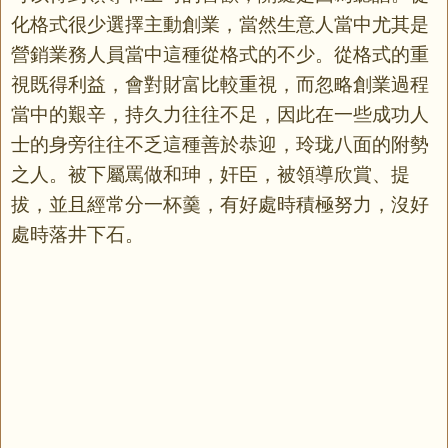
化格式很少選擇主動創業，當然生意人當中尤其是
營銷業務人員當中這種從格式的不少。從格式的重
視既得利益，會對財富比較重視，而忽略創業過程
當中的艱辛，持久力往往不足，因此在一些成功人
士的身旁往往不乏這種善於恭迎，玲珑八面的附勢
之人。被下屬罵做和珅，奸臣，被領導欣賞、提
拔，並且經常分一杯羹，有好處時積極努力，沒好
處時落井下石。