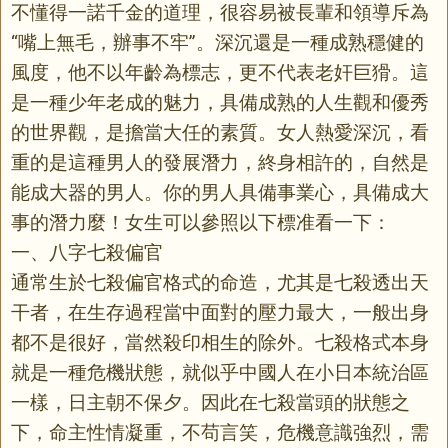
不懂得一諾千金的道理，很容易被長輩和領導斥為
“嘴上無毛，辦事不牢”。深沉還是一種成熟穩健的
風度，他不以年齡為標志，更不代表老奸巨猾。這
是一種少年老成的魅力，具備成熟的人生觀和優秀
的世界觀，是擔當大任的素質。女人熱愛深沉，看
重的是這種男人的發展潛力，終身相許的，自然是
能成大器的男人。你的男人具備事業心，具備成大
事的潛力麼！女生可以參照以下標准看一下：
一、八字七殺偏官
通常生於七殺偏官格式的命造，尤其是七殺透出天
干者，在生存過程當中面對的壓力最大，一般出身
都不是很好，當然殺印相生的除外。七殺格式本身
就是一種危機狀態，就似乎中國人在小日本統治區
一樣，日主朝不保夕。因此在七殺當頭的狀態之
下，命主性情凝重，不苟言笑，危機意識強烈，需