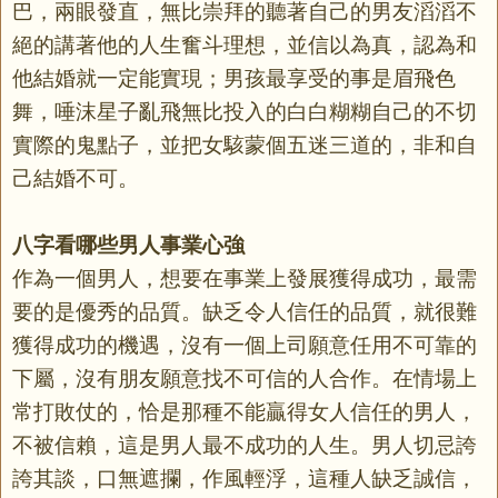
巴，兩眼發直，無比崇拜的聽著自己的男友滔滔不
絕的講著他的人生奮斗理想，並信以為真，認為和
他結婚就一定能實現；男孩最享受的事是眉飛色
舞，唾沫星子亂飛無比投入的白白糊糊自己的不切
實際的鬼點子，並把女駭蒙個五迷三道的，非和自
己結婚不可。
八字看哪些男人事業心強
作為一個男人，想要在事業上發展獲得成功，最需
要的是優秀的品質。缺乏令人信任的品質，就很難
獲得成功的機遇，沒有一個上司願意任用不可靠的
下屬，沒有朋友願意找不可信的人合作。在情場上
常打敗仗的，恰是那種不能贏得女人信任的男人，
不被信賴，這是男人最不成功的人生。男人切忌誇
誇其談，口無遮攔，作風輕浮，這種人缺乏誠信，