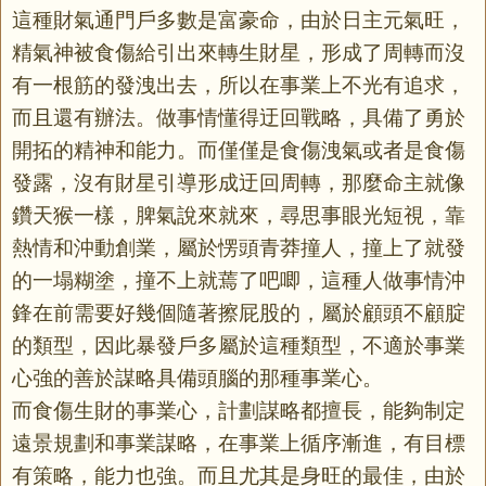
這種財氣通門戶多數是富豪命，由於日主元氣旺，
精氣神被食傷給引出來轉生財星，形成了周轉而沒
有一根筋的發洩出去，所以在事業上不光有追求，
而且還有辦法。做事情懂得迂回戰略，具備了勇於
開拓的精神和能力。而僅僅是食傷洩氣或者是食傷
發露，沒有財星引導形成迂回周轉，那麼命主就像
鑽天猴一樣，脾氣說來就來，尋思事眼光短視，靠
熱情和沖動創業，屬於愣頭青莽撞人，撞上了就發
的一塌糊塗，撞不上就蔫了吧唧，這種人做事情沖
鋒在前需要好幾個隨著擦屁股的，屬於顧頭不顧腚
的類型，因此暴發戶多屬於這種類型，不適於事業
心強的善於謀略具備頭腦的那種事業心。
而食傷生財的事業心，計劃謀略都擅長，能夠制定
遠景規劃和事業謀略，在事業上循序漸進，有目標
有策略，能力也強。而且尤其是身旺的最佳，由於