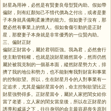
財星為用神，必然是有賢妻良母型賢內助。假如帶
偏財，則有紅顏知己不惜代價為之付出，或者是妻
子本身就具備剛柔兼濟的能力。假如妻子沒有，那
麼必然有事業上的情人。假如食傷引動的是正財
星，那麼妻子本身就是非常優秀的一位賢內助。
三、偏財正財
偏財正財當令，屬於君弱臣強。我為君，必然會行
使主動管轄權，也就是說財星雖然當令，然而仍然
屬於被我克制的一個基本面，縱然財星勢力大，排
擠了我的地位和勢力，也不能剝奪我對財富和事業
的控制欲望。所以，生在財星月令的人對事業有一
定追求，尤其是偏財星當令的，命主控制欲望比正
財星強勢得多。正財星當令，屬於人家把閨女給你
當了老婆，立人家的閨女當皇後，所以在正財星的
誘導和威逼之下，往往身弱的命主最容易喪失原則