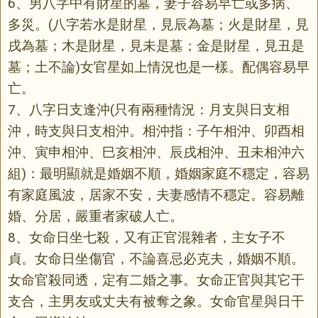
6、男八字中有財星的墓，妻子容易早亡或多病、
多災。(八字若水是財星，見辰為墓；火是財星，見
戌為墓；木是財星，見未是墓；金是財星，見丑是
墓；土不論)女官星如上情況也是一樣。配偶容易早
亡。
7、八字日支逢沖(只有兩種情況：月支與日支相
沖，時支與日支相沖。相沖指：子午相沖、卯酉相
沖、寅申相沖、巳亥相沖、辰戌相沖、丑未相沖六
組)：最明顯就是婚姻不順，婚姻家庭不穩定，容易
有家庭風波，居家不安，夫妻感情不穩定。容易離
婚、分居，嚴重者家破人亡。
8、女命日坐七殺，又有正官混雜者，主女子不
貞。女命日坐傷官，不論喜忌必克夫，婚姻不順。
女命官殺同透，定有二婚之事。女命正官與其它干
支合，主男友或丈夫有被奪之象。女命官星與日干