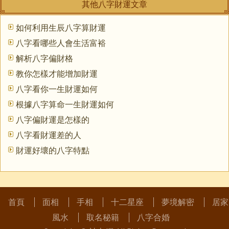
其他八字財運文章
如何利用生辰八字算財運
八字看哪些人會生活富裕
解析八字偏財格
教你怎樣才能增加財運
八字看你一生財運如何
根據八字算命一生財運如何
八字偏財運是怎樣的
八字看財運差的人
財運好壞的八字特點
首頁
面相
手相
十二星座
夢境解密
居家
風水
取名秘籍
八字合婚