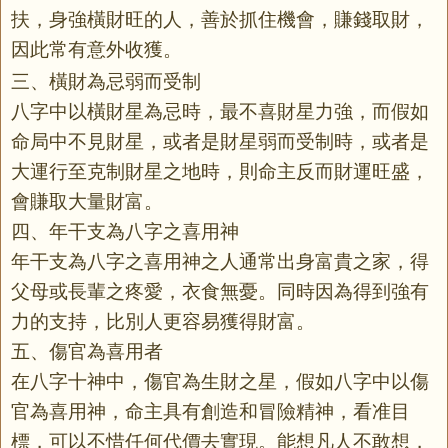
扶，身強橫財旺的人，善於抓住機會，賺錢取財，
因此常有意外收獲。
三、橫財為忌弱而受制
八字中以橫財星為忌時，最不喜財星力強，而假如
命局中不見財星，或者是財星弱而受制時，或者是
大運行至克制財星之地時，則命主反而財運旺盛，
會賺取大量財富。
四、年干支為八字之喜用神
年干支為八字之喜用神之人通常出身富貴之家，得
父母或長輩之疼愛，衣食無憂。同時因為得到強有
力的支持，比別人更容易獲得財富。
五、傷官為喜用者
在八字十神中，傷官為生財之星，假如八字中以傷
官為喜用神，命主具有創造和冒險精神，看准目
標，可以不惜任何代價去實現。能想凡人不敢想，