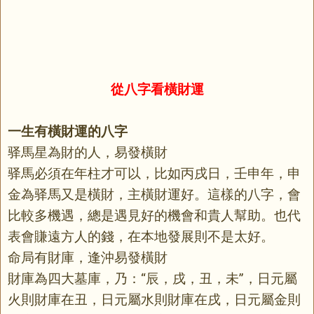
從八字看橫財運
一生有橫財運的八字
驿馬星為財的人，易發橫財
驿馬必須在年柱才可以，比如丙戌日，壬申年，申
金為驿馬又是橫財，主橫財運好。這樣的八字，會
比較多機遇，總是遇見好的機會和貴人幫助。也代
表會賺遠方人的錢，在本地發展則不是太好。
命
局有財庫，逢沖易發橫財
財庫為四大墓庫，乃：“辰，戌，丑，未”，日元屬
火則財庫在丑，日元屬水則財庫在戌，日元屬金則