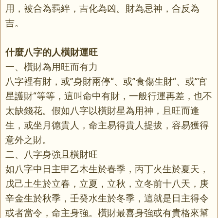
用，被合為羁絆，吉化為凶。財為忌神，合反為
吉。
什麼八字的人橫財運旺
一、橫財為用旺而有力
八字裡有財，或”身財兩停“、或”食傷生財“、或”官
星護財“等等，這叫命中有財，一般行運再差，也不
太缺錢花。假如八字以橫財星為用神，且旺而逢
生，或坐月德貴人，命主易得貴人提拔，容易獲得
意外之財。
二、八字身強且橫財旺
如八字中日主甲乙木生於春季，丙丁火生於夏天，
戊己土生於立春，立夏，立秋，立冬前十八天，庚
辛金生於秋季，壬癸水生於冬季，這就是日主得令
或者當令，命主身強。橫財最喜身強或有貴格來幫