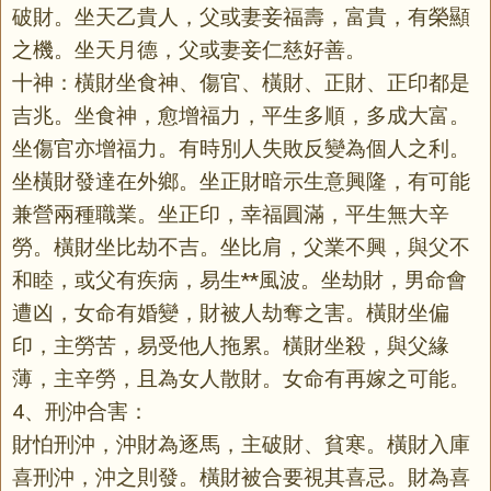
破財。坐天乙貴人，父或妻妾福壽，富貴，有榮顯
之機。坐天月德，父或妻妾仁慈好善。
十神：橫財坐食神、傷官、橫財、正財、正印都是
吉兆。坐食神，愈增福力，平生多順，多成大富。
坐傷官亦增福力。有時別人失敗反變為個人之利。
坐橫財發達在外鄉。坐正財暗示生意興隆，有可能
兼營兩種職業。坐正印，幸福圓滿，平生無大辛
勞。橫財坐比劫不吉。坐比肩，父業不興，與父不
和睦，或父有疾病，易生**風波。坐劫財，男命會
遭凶，女命有婚變，財被人劫奪之害。橫財坐偏
印，主勞苦，易受他人拖累。橫財坐殺，與父緣
薄，主辛勞，且為女人散財。女命有再嫁之可能。
4、刑沖合害：
財怕刑沖，沖財為逐馬，主破財、貧寒。橫財入庫
喜刑沖，沖之則發。橫財被合要視其喜忌。財為喜