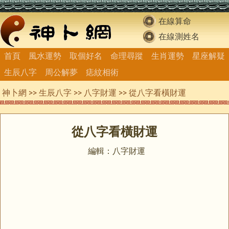
在線算命
在線測姓名
首頁
風水運勢
取個好名
命理尋蹤
生肖運勢
星座解疑
生辰八字
周公解夢
痣紋相術
神卜網
>>
生辰八字
>>
八字財運
>> 從八字看橫財運
從八字看橫財運
編輯：八字財運