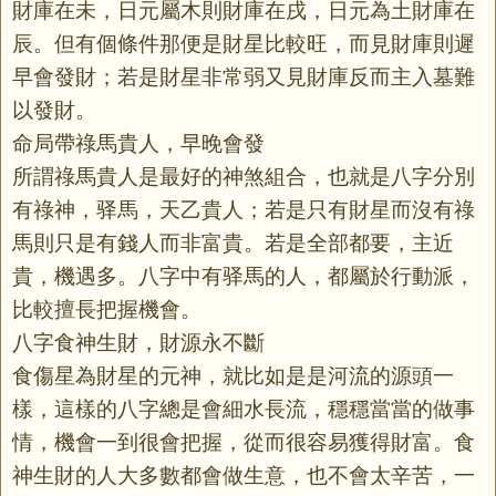
財庫在未，日元屬木則財庫在戌，日元為土財庫在
辰。但有個條件那便是財星比較旺，而見財庫則遲
早會發財；若是財星非常弱又見財庫反而主入墓難
以發財。
命局帶祿馬貴人，早晚會發
所謂祿馬貴人是最好的神煞組合，也就是八字分別
有祿神，驿馬，天乙貴人；若是只有財星而沒有祿
馬則只是有錢人而非富貴。若是全部都要，主近
貴，機遇多。八字中有驿馬的人，都屬於行動派，
比較擅長把握機會。
八字食神生財，財源永不斷
食傷星為財星的元神，就比如是是河流的源頭一
樣，這樣的八字總是會細水長流，穩穩當當的做事
情，機會一到很會把握，從而很容易獲得財富。食
神生財的人大多數都會做生意，也不會太辛苦，一