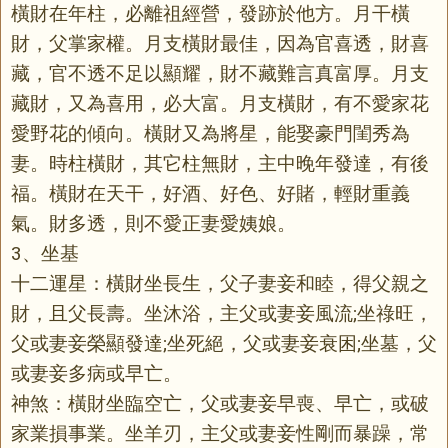
橫財在年柱，必離祖經營，發跡於他方。月干橫
財，父掌家權。月支橫財最佳，因為官喜透，財喜
藏，官不透不足以顯耀，財不藏難言真富厚。月支
藏財，又為喜用，必大富。月支橫財，有不愛家花
愛野花的傾向。橫財又為將星，能娶豪門閨秀為
妻。時柱橫財，其它柱無財，主中晚年發達，有後
福。橫財在天干，好酒、好色、好賭，輕財重義
氣。財多透，則不愛正妻愛姨娘。
3、坐基
十二運星：橫財坐長生，父子妻妾和睦，得父親之
財，且父長壽。坐沐浴，主父或妻妾風流;坐祿旺，
父或妻妾榮顯發達;坐死絕，父或妻妾衰困;坐墓，父
或妻妾多病或早亡。
神煞：橫財坐臨空亡，父或妻妾早喪、早亡，或破
家業損事業。坐羊刃，主父或妻妾性剛而暴躁，常