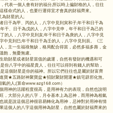
宮，代表一個人會有好的福分;所以時上偏財格的人，往往
這樣命式的人，也要行運得宜才會真的財福齊來。
為財星的人;
者日干為甲、丙的人，八字中見到寅和子;年干和日干為
;年干、日干為戊的人，八字中見申，年干和日干為己的
為丁的人，八字中見到亥;年干和日干為庚的人，八字中見
字中見到巳;年干和日干為壬的人，八字中見到辰。《三
人，主一生福祿無缺，格局配合得當，必然多福多壽，金
溫飽，無憂無慮。
生助財星或者財星當值的歲運，自然有發財的機遇和可
又是你八字中的福星貴人，往往可以得到有錢人的幫助，
就是這個財星是你的福神。所以它們往往也是屬於財富齊
進寶★五路財神聚寶盆★招財聚財開運★鎮宅辟邪化煞。
氣的人;(
算命
www.azg168.com）
個用神的活躍程度很高，是用神有力的表現，自然也說明
旺，大部分人的八字，月令基本上為忌神，而用神為相氣
也就是說這個忌神很容易轉化為用神，忌神對於用神有情
果這個人的八字這個用神為財星，自然也屬於財福齊來的