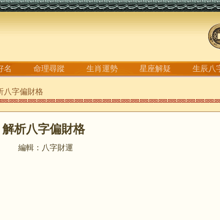
好名
命理尋蹤
生肖運勢
星座解疑
生辰八
解析八字偏財格
解析八字偏財格
編輯：八字財運