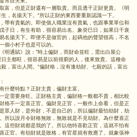
金帛自天來。”
取富，但是正財還有一層取貴。而且透干正財更貴。《明
有生，名揚天下。”所以正財的東西要重新認識一下。
，帶有貴氣的。即使個人職業沒有貴氣，也跟事業單位和
戊子日，有生有助，很容易出名。象癸巳日，如果日干衰
易名揚天下。即便不是做官的，起碼他的聲望很高，不名
一個小村子也是可以的。
《明通賦》說：“時上偏財，而財命並旺，需出白屋公
跟日主都旺，很容易是以前很窮的人，後來致貴。這種命
無殺，富出人間。”偏財格，沒有逢劫財、七殺的話，富出
：
有什麼特點？正財主貴，偏財主富。
一定需要身旺。正財格主貴，偏財格一般都不貴，相比較
財格不一定喜正官。偏財見正官，一般作上命看，但是正
是眾人財，是外財，不是自己的，所以偏財最怕劫財，劫
。所以說月令財格無敗，無敗就是不見劫財。為什麼喜正
。這些財就都是我的了。所以他特喜歡正官，這就不怕有
喜正官。有劫財就是敗格，有官星就有救應了。就象張神