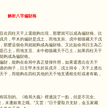
解析八字偏財格
且在四柱天干上還能夠出現，那麼就可以成為偏財格。比
戍月，甲木的偏財是戊土，而地支辰、戍中都循藏天干戊
，那麼這個命局就能夠成為偏財格。又比如命局日主為乙
是己土，而地支丑、未中都循藏天干己土，如果四柱天干
能夠成為偏財格。
偏財，能夠在命局中真正發揮作用，如果還透出在天干
過的例子，日主甲木生於辰戍月，戊土得令，天干上透出
天干，而能夠在四柱其他的天干地支通根生旺或者有氣，
有區別的。《格局大義》裡邊說了一點，但是不完全。
健，末遷銀青之職。”又雲：“日干愛取月支財，金玉家藏