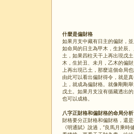
什麼是偏財格
如果月支中藏有日主的偏財，並
如
命
局的日主為甲木，生於辰、
土，如果四柱天干上再出現戊土
木，生於丑、未月，乙木的偏財
上再出現己土，那麼這個命局也
由此可以看出偏財得令，就是真
上，就成為偏財格。就像剛剛舉
戊土。如果月支沒有循藏透出的
也可以成格。
八字正財格和偏財格的命局分析
財格要分正財格和偏財格，還是
《明通賦》說過，“良馬月乘時