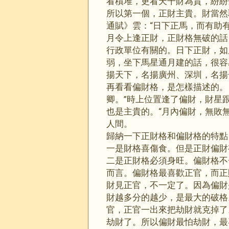
看積堆，更看天干財為貴，紛紛
所以第一個，正財主貴。財當然
通賦》雲：“日下正馬，而有助
月令上逢正財，正財格無破的話
行政單位有關的。日下正財，如
弱，坐下馬星通月建的話，很容
揚天下，名揚廣州、深圳，名揚
再看看偏財格，是怎樣描述的。
卿。”時上位置逢了偏財，財星
也是主貴的。“月內偏財，無敗
人間。
歸納一下正財格和偏財格的特點
一是財格喜傷食。但是正財偏財
二是正財格必須身旺。偏財格不
而言。偏財格最喜歡正官，而正
財見正官，不一定了。因為偏財
財越多分的越少，是最大的破格
官，正官一出來把劫財就克掉了
劫財了。所以偏財最怕劫財，最