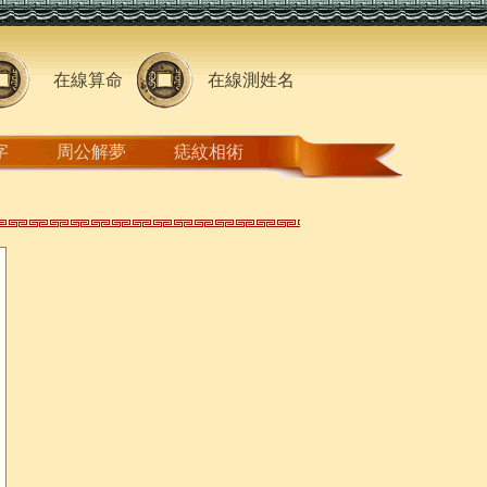
在線算命
在線測姓名
字
周公解夢
痣紋相術