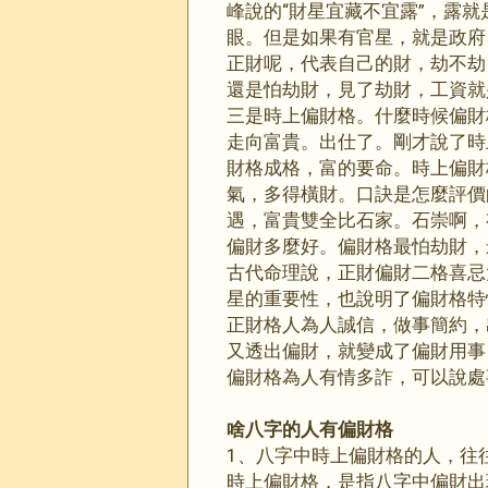
峰說的“財星宜藏不宜露”，露
眼。但是如果有官星，就是政府
正財呢，代表自己的財，劫不劫
還是怕劫財，見了劫財，工資就
三是時上偏財格。什麼時候偏財
走向富貴。出仕了。剛才說了時
財格成格，富的要命。時上偏財
氣，多得橫財。口訣是怎麼評價
遇，富貴雙全比石家。石崇啊，
偏財多麼好。偏財格最怕劫財，
古代命理說，正財偏財二格喜忌
星的重要性，也說明了偏財格特
正財格人為人誠信，做事簡約，
又透出偏財，就變成了偏財用事
偏財格為人有情多詐，可以說處
啥八字的人有偏財格
1、八字中時上偏財格的人，往
時上偏財格，是指八字中偏財出