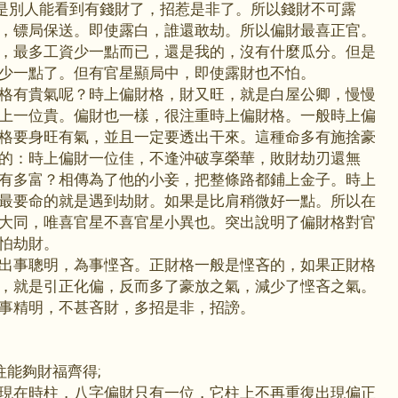
就是別人能看到有錢財了，招惹是非了。所以錢財不可露
，镖局保送。即使露白，誰還敢劫。所以偏財最喜正官。
，最多工資少一點而已，還是我的，沒有什麼瓜分。但是
少一點了。但有官星顯局中，即使露財也不怕。
格有貴氣呢？時上偏財格，財又旺，就是白屋公卿，慢慢
上一位貴。偏財也一樣，很注重時上偏財格。一般時上偏
格要身旺有氣，並且一定要透出干來。這種命多有施捨豪
的：時上偏財一位佳，不逢沖破享榮華，敗財劫刃還無
有多富？相傳為了他的小妾，把整條路都鋪上金子。時上
最要命的就是遇到劫財。如果是比肩稍微好一點。所以在
大同，唯喜官星不喜官星小異也。突出說明了偏財格對官
怕劫財。
出事聰明，為事悭吝。正財格一般是悭吝的，如果正財格
，就是引正化偏，反而多了豪放之氣，減少了悭吝之氣。
事精明，不甚吝財，多招是非，招謗。
往能夠財福齊得;
現在時柱，八字偏財只有一位，它柱上不再重復出現偏正