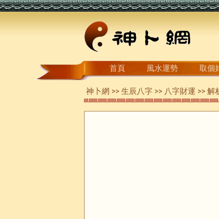
首頁
風水運勢
取個
神卜網
>>
生辰八字
>>
八字財運
>> 