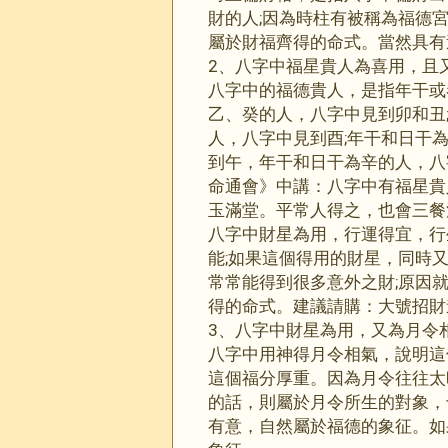
財的人;因為時柱有被稱為福德
屬於財福齊得的命式。當然具有
2、八字中福星貴人為喜用，且又
八字中的福德貴人，是指年干或
乙、癸的人，八字中見到卯和丑
人，八字中見到酉;年干和日干
到午，年干和日干為辛的人，八
命通會》中講：八字中有福星貴
玉滿堂。平常人得之，也會三餐
八字中財星為用，行運得宜，行
能;如果這個得用的財星，同時
常常能得到很多意外之財;原因
得的命式。建議請購：大號招財
3、八字中財星為用，又為月令相
八字中用神得月令相氣，說明這
這個福分厚重。因為月令往往太
的話，則屬於月令所生的對象，
有意，自然屬於福德的象征。如